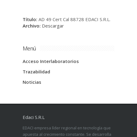
Título:
AD 49 Cert Cal 88728 EDACI S.R.L.
Archivo:
Descargar
Menú
Acceso Interlaboratorios
Trazabilidad
Noticias
Edaci S.R.L
EDACI empresa líder regional en tecnología que
apuesta al crecimiento constante. Se desarrolla